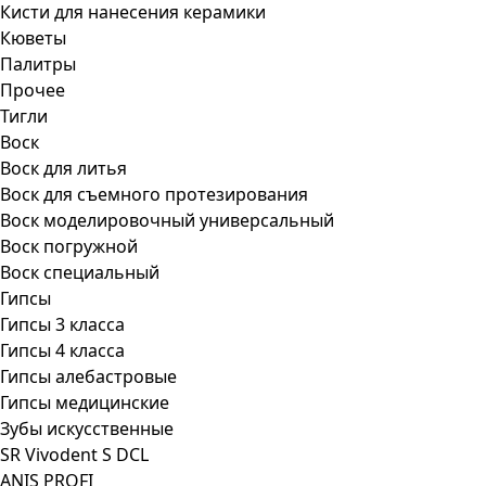
Кисти для нанесения керамики
Кюветы
Палитры
Прочее
Тигли
Воск
Воск для литья
Воск для съемного протезирования
Воск моделировочный универсальный
Воск погружной
Воск специальный
Гипсы
Гипсы 3 класса
Гипсы 4 класса
Гипсы алебастровые
Гипсы медицинские
Зубы искусственные
SR Vivodent S DCL
ANIS PROFI