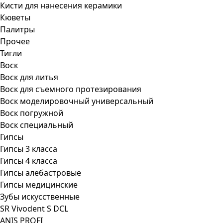
Кисти для нанесения керамики
Кюветы
Палитры
Прочее
Тигли
Воск
Воск для литья
Воск для съемного протезирования
Воск моделировочный универсальный
Воск погружной
Воск специальный
Гипсы
Гипсы 3 класса
Гипсы 4 класса
Гипсы алебастровые
Гипсы медицинские
Зубы искусственные
SR Vivodent S DCL
ANIS PROFI