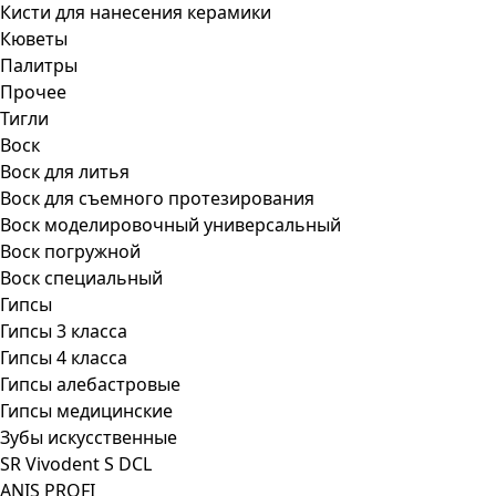
Кисти для нанесения керамики
Кюветы
Палитры
Прочее
Тигли
Воск
Воск для литья
Воск для съемного протезирования
Воск моделировочный универсальный
Воск погружной
Воск специальный
Гипсы
Гипсы 3 класса
Гипсы 4 класса
Гипсы алебастровые
Гипсы медицинские
Зубы искусственные
SR Vivodent S DCL
ANIS PROFI