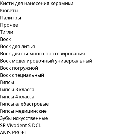
Кисти для нанесения керамики
Кюветы
Палитры
Прочее
Тигли
Воск
Воск для литья
Воск для съемного протезирования
Воск моделировочный универсальный
Воск погружной
Воск специальный
Гипсы
Гипсы 3 класса
Гипсы 4 класса
Гипсы алебастровые
Гипсы медицинские
Зубы искусственные
SR Vivodent S DCL
ANIS PROFI