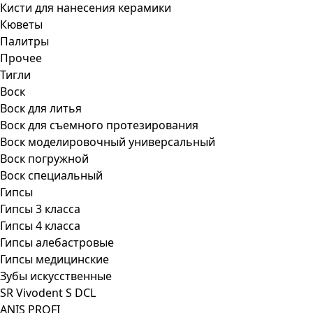
Кисти для нанесения керамики
Кюветы
Палитры
Прочее
Тигли
Воск
Воск для литья
Воск для съемного протезирования
Воск моделировочный универсальный
Воск погружной
Воск специальный
Гипсы
Гипсы 3 класса
Гипсы 4 класса
Гипсы алебастровые
Гипсы медицинские
Зубы искусственные
SR Vivodent S DCL
ANIS PROFI