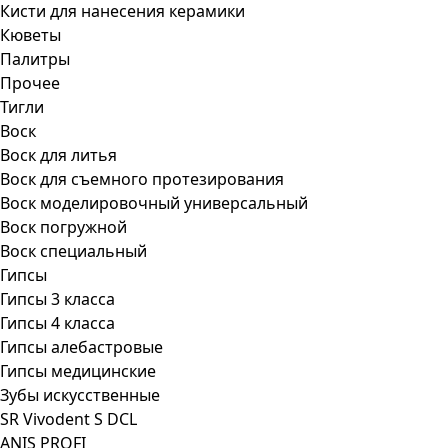
Кисти для нанесения керамики
Кюветы
Палитры
Прочее
Тигли
Воск
Воск для литья
Воск для съемного протезирования
Воск моделировочный универсальный
Воск погружной
Воск специальный
Гипсы
Гипсы 3 класса
Гипсы 4 класса
Гипсы алебастровые
Гипсы медицинские
Зубы искусственные
SR Vivodent S DCL
ANIS PROFI