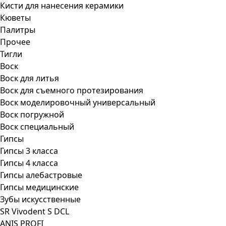
Кисти для нанесения керамики
Кюветы
Палитры
Прочее
Тигли
Воск
Воск для литья
Воск для съемного протезирования
Воск моделировочный универсальный
Воск погружной
Воск специальный
Гипсы
Гипсы 3 класса
Гипсы 4 класса
Гипсы алебастровые
Гипсы медицинские
Зубы искусственные
SR Vivodent S DCL
ANIS PROFI