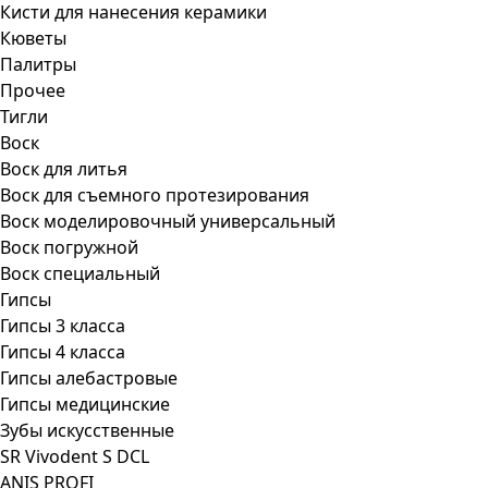
Кисти для нанесения керамики
Кюветы
Палитры
Прочее
Тигли
Воск
Воск для литья
Воск для съемного протезирования
Воск моделировочный универсальный
Воск погружной
Воск специальный
Гипсы
Гипсы 3 класса
Гипсы 4 класса
Гипсы алебастровые
Гипсы медицинские
Зубы искусственные
SR Vivodent S DCL
ANIS PROFI